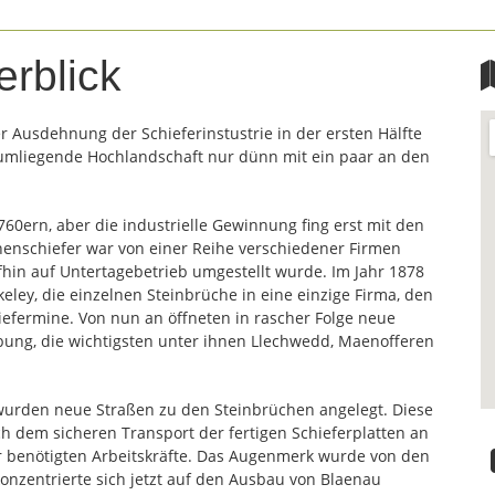
erblick
er Ausdehnung der Schieferinstustrie in der ersten Hälfte
e umliegende Hochlandschaft nur dünn mit ein paar an den
0ern, aber die industrielle Gewinnung fing erst mit den
chenschiefer war von einer Reihe verschiedener Firmen
fhin auf Untertagebetrieb umgestellt wurde. Im Jahr 1878
keley, die einzelnen Steinbrüche in eine einzige Firma, den
iefermine. Von nun an öffneten in rascher Folge neue
ng, die wichtigsten unter ihnen Llechwedd, Maenofferen
urden neue Straßen zu den Steinbrüchen angelegt. Diese
h dem sicheren Transport der fertigen Schieferplatten an
er benötigten Arbeitskräfte. Das Augenmerk wurde von den
onzentrierte sich jetzt auf den Ausbau von Blaenau