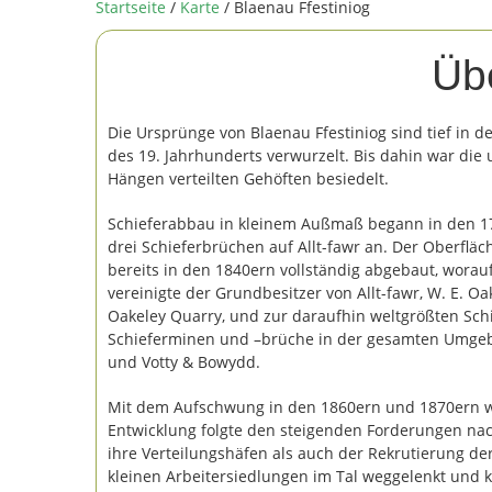
Startseite
/
Karte
/ Blaenau Ffestiniog
Üb
Die Ursprünge von Blaenau Ffestiniog sind tief in d
des 19. Jahrhunderts verwurzelt. Bis dahin war di
Hängen verteilten Gehöften besiedelt.
Schieferabbau in kleinem Außmaß begann in den 176
drei Schieferbrüchen auf Allt-fawr an. Der Oberflä
bereits in den 1840ern vollständig abgebaut, worau
vereinigte der Grundbesitzer von Allt-fawr, W. E. Oa
Oakeley Quarry, und zur daraufhin weltgrößten Sch
Schieferminen und –brüche in der gesamten Umgebu
und Votty & Bowydd.
Mit dem Aufschwung in den 1860ern und 1870ern w
Entwicklung folgte den steigenden Forderungen nac
ihre Verteilungshäfen als auch der Rekrutierung d
kleinen Arbeitersiedlungen im Tal weggelenkt und k