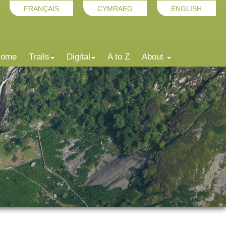
FRANÇAIS
CYMRAEG
ENGLISH
ome
Trails
Digital
A to Z
About