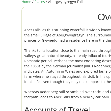
Home
/
Places
/ Abergwyngregyn Falls
Ov
Aber Falls, as this stunning waterfall is widely know
the small village of Abergwyngregyn. The surrounding
princes of Gwynedd had a residence here in the thi
Thanks to its location close to the main road throug
valley’s great natural beauty, a steady influx of touri
Romantic period. Perhaps the most endearing descri
the 1850s by the German journalist Julius Rodenberg
indicates, An Autumn in Wales and explored large pa
farm where he stayed throughout his visit. In his op
in his life, even though they may not compare to th
Whereas Rodenberg still scrambled over rocks and 
footpath leads to Aber Falls from a nearby car park.
Accounts of Travel