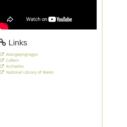
Links
Abergwyngregyn
Coflein
Archwilio
National Library of Wales