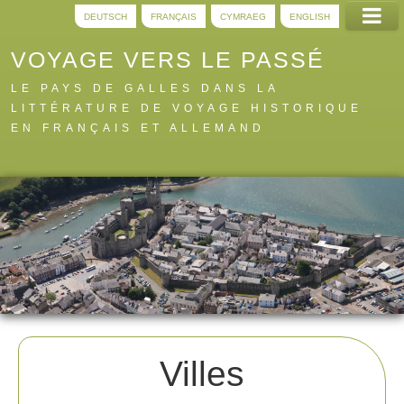
DEUTSCH
FRANÇAIS
CYMRAEG
ENGLISH
VOYAGE VERS LE PASSÉ
LE PAYS DE GALLES DANS LA
LITTÉRATURE DE VOYAGE HISTORIQUE
EN FRANÇAIS ET ALLEMAND
Accueil
Pistes
Numérique
A à Z
À propos
Villes