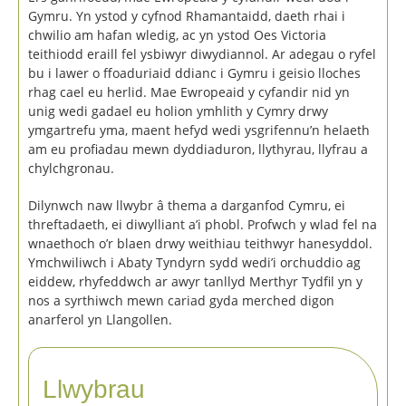
Gymru. Yn ystod y cyfnod Rhamantaidd, daeth rhai i
chwilio am hafan wledig, ac yn ystod Oes Victoria
teithiodd eraill fel ysbiwyr diwydiannol. Ar adegau o ryfel
bu i lawer o ffoaduriaid ddianc i Gymru i geisio lloches
rhag cael eu herlid. Mae Ewropeaid y cyfandir nid yn
unig wedi gadael eu holion ymhlith y Cymry drwy
ymgartrefu yma, maent hefyd wedi ysgrifennu’n helaeth
am eu profiadau mewn dyddiaduron, llythyrau, llyfrau a
chylchgronau.
Dilynwch naw llwybr â thema a darganfod Cymru, ei
threftadaeth, ei diwylliant a’i phobl. Profwch y wlad fel na
wnaethoch o’r blaen drwy weithiau teithwyr hanesyddol.
Ymchwiliwch i Abaty Tyndyrn sydd wedi’i orchuddio ag
eiddew, rhyfeddwch ar awyr tanllyd Merthyr Tydfil yn y
nos a syrthiwch mewn cariad gyda merched digon
anarferol yn Llangollen.
Llwybrau