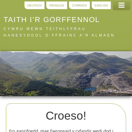
DEUTSCH
FRANÇAIS
CYMRAEG
ENGLISH
TAITH I’R GORFFENNOL
CYMRU MEWN TEITHLYFRAU
HANESYDDOL O FFRAINC A’R ALMAEN
Hafan
Llwybrau
Digidol
A i Y
Gwybodaeth
Croeso!
Ers ganrifoedd, mae Ewropeaid y cyfandir wedi dod i