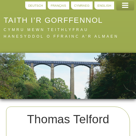
DEUTSCH
FRANÇAIS
CYMRAEG
ENGLISH
TAITH I’R GORFFENNOL
CYMRU MEWN TEITHLYFRAU
HANESYDDOL O FFRAINC A’R ALMAEN
Hafan
Llwybrau
Digidol
A i Y
Gwybodaeth
Thomas Telford