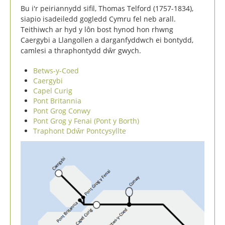
Bu i'r peiriannydd sifil, Thomas Telford (1757-1834),
siapio isadeiledd gogledd Cymru fel neb arall.
Teithiwch ar hyd y lôn bost hynod hon rhwng
Caergybi a Llangollen a darganfyddwch ei bontydd,
camlesi a thraphontydd dŵr gwych.
Betws-y-Coed
Caergybi
Capel Curig
Pont Britannia
Pont Grog Conwy
Pont Grog y Fenai (Pont y Borth)
Traphont Ddŵr Pontcysyllte